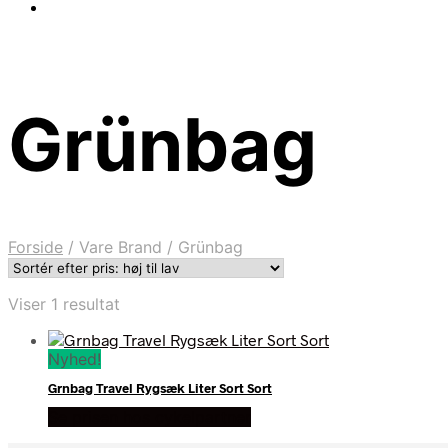
Grünbag
Forside
/
Vare Brand
/
Grünbag
Viser 1 resultat
Nyhed!
Grnbag Travel Rygsæk Liter Sort Sort
Se prisen hos cykelpartner