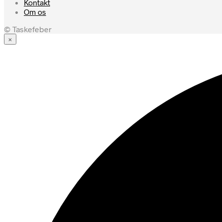
Kontakt
Om os
© Taskefeber
×