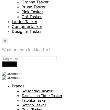
Grønne Tasker
Brune Tasker
Pink Tasker
Grå Tasker
Læder Tasker
Computertasker
Designer Tasker
×
What are you looking for?
Brands
Reisenthel Tasker
Tasmanian Tiger Tasker
Tatonka Tasker
Rothco Tasker
Prym Tasker