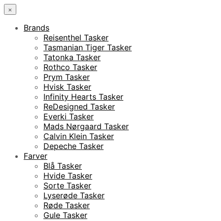
×
Brands
Reisenthel Tasker
Tasmanian Tiger Tasker
Tatonka Tasker
Rothco Tasker
Prym Tasker
Hvisk Tasker
Infinity Hearts Tasker
ReDesigned Tasker
Everki Tasker
Mads Nørgaard Tasker
Calvin Klein Tasker
Depeche Tasker
Farver
Blå Tasker
Hvide Tasker
Sorte Tasker
Lyserøde Tasker
Røde Tasker
Gule Tasker