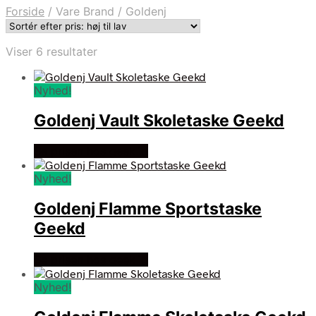
Forside
/
Vare Brand
/
Goldenj
Sorteret
Viser 6 resultater
efter
pris:
Nyhed!
høj
til
Goldenj Vault Skoletaske Geekd
lav
Se prisen hos geek´d
Nyhed!
Goldenj Flamme Sportstaske
Geekd
Se prisen hos geek´d
Nyhed!