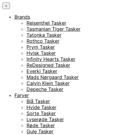
×
Brands
Reisenthel Tasker
Tasmanian Tiger Tasker
Tatonka Tasker
Rothco Tasker
Prym Tasker
Hvisk Tasker
Infinity Hearts Tasker
ReDesigned Tasker
Everki Tasker
Mads Nørgaard Tasker
Calvin Klein Tasker
Depeche Tasker
Farver
Blå Tasker
Hvide Tasker
Sorte Tasker
Lyserøde Tasker
Røde Tasker
Gule Tasker