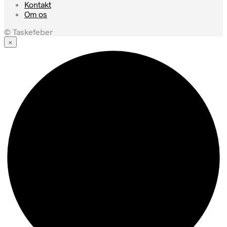
Kontakt
Om os
© Taskefeber
×