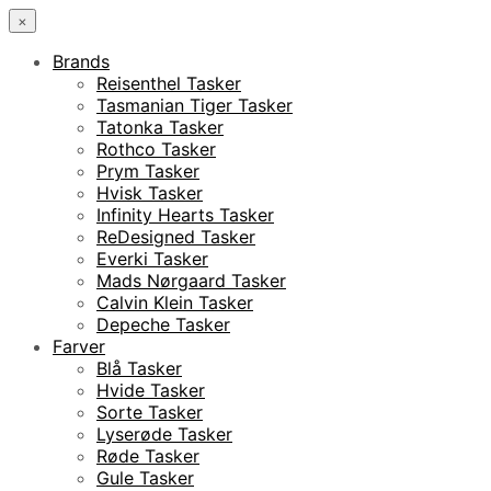
×
Brands
Reisenthel Tasker
Tasmanian Tiger Tasker
Tatonka Tasker
Rothco Tasker
Prym Tasker
Hvisk Tasker
Infinity Hearts Tasker
ReDesigned Tasker
Everki Tasker
Mads Nørgaard Tasker
Calvin Klein Tasker
Depeche Tasker
Farver
Blå Tasker
Hvide Tasker
Sorte Tasker
Lyserøde Tasker
Røde Tasker
Gule Tasker