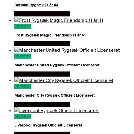
til
Batman Rygsæk 11 år 44
lav
Se prisen hos festkassen
Nyhed!
Frost Rygsæk Magic Friendship 11 år 41
Se prisen hos festkassen
Nyhed!
Manchester United Rygsæk Officielt Licenseret
Se prisen hos festkassen
Nyhed!
Manchester City Rygsæk Officielt Licenseret
Se prisen hos festkassen
Nyhed!
Liverpool Rygsæk Officielt Licenseret