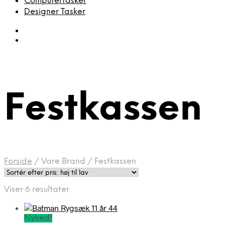
Computertasker
Designer Tasker
Festkassen
Forside
/
Vare Brand
/
Festkassen
Sorteret
Viser 6 resultater
efter
pris:
Nyhed!
høj