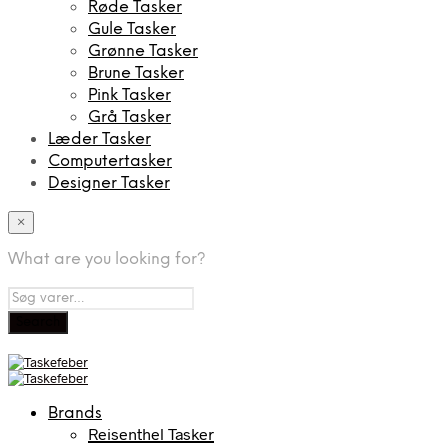
Røde Tasker
Gule Tasker
Grønne Tasker
Brune Tasker
Pink Tasker
Grå Tasker
Læder Tasker
Computertasker
Designer Tasker
×
What are you looking for?
Brands
Reisenthel Tasker