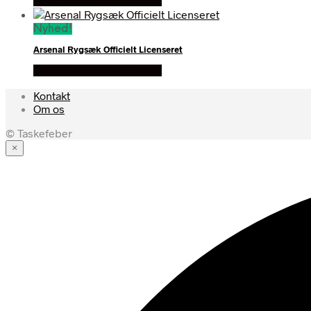
Se prisen hos festkassen
Nyhed!
Arsenal Rygsæk Officielt Licenseret
Se prisen hos festkassen
Kontakt
Om os
© Taskefeber
×