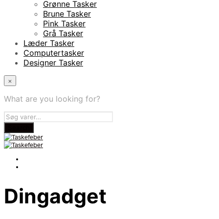
Grønne Tasker
Brune Tasker
Pink Tasker
Grå Tasker
Læder Tasker
Computertasker
Designer Tasker
×
What are you looking for?
Dingadget