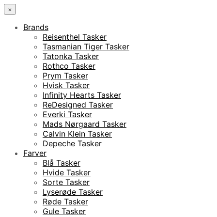
×
Brands
Reisenthel Tasker
Tasmanian Tiger Tasker
Tatonka Tasker
Rothco Tasker
Prym Tasker
Hvisk Tasker
Infinity Hearts Tasker
ReDesigned Tasker
Everki Tasker
Mads Nørgaard Tasker
Calvin Klein Tasker
Depeche Tasker
Farver
Blå Tasker
Hvide Tasker
Sorte Tasker
Lyserøde Tasker
Røde Tasker
Gule Tasker