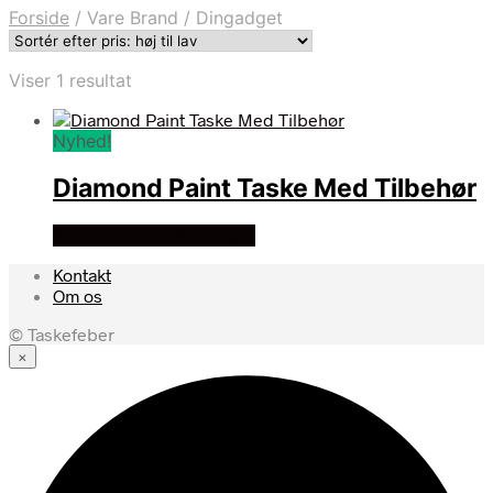
Forside
/
Vare Brand
/
Dingadget
Viser 1 resultat
Nyhed!
Diamond Paint Taske Med Tilbehør
Se prisen hos dingadget
Kontakt
Om os
© Taskefeber
×