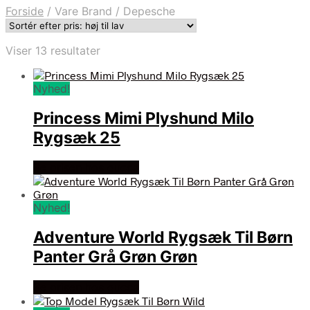
Forside
/
Vare Brand
/
Depesche
Sorteret
Viser 13 resultater
efter
pris:
Nyhed!
høj
til
Princess Mimi Plyshund Milo
lav
Rygsæk 25
Se prisen hos gucca
Nyhed!
Adventure World Rygsæk Til Børn
Panter Grå Grøn Grøn
Se prisen hos gucca