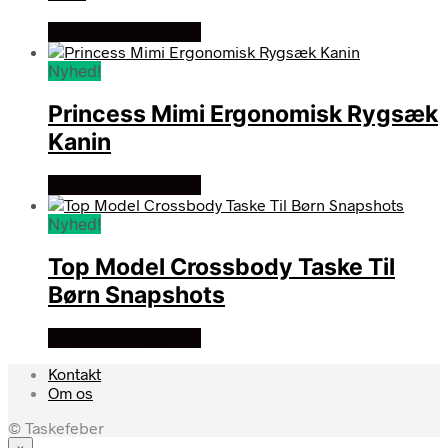
Se prisen hos gucca
Nyhed!
Princess Mimi Ergonomisk Rygsæk
Kanin
Se prisen hos gucca
Nyhed!
Top Model Crossbody Taske Til
Børn Snapshots
Se prisen hos gucca
Kontakt
Om os
© Taskefeber