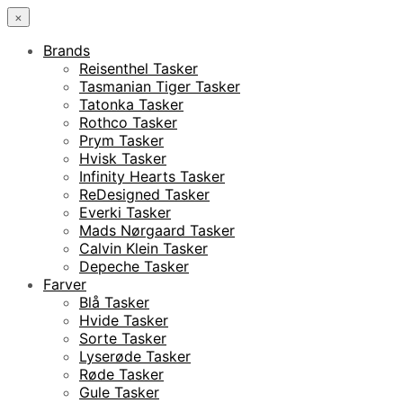
×
Brands
Reisenthel Tasker
Tasmanian Tiger Tasker
Tatonka Tasker
Rothco Tasker
Prym Tasker
Hvisk Tasker
Infinity Hearts Tasker
ReDesigned Tasker
Everki Tasker
Mads Nørgaard Tasker
Calvin Klein Tasker
Depeche Tasker
Farver
Blå Tasker
Hvide Tasker
Sorte Tasker
Lyserøde Tasker
Røde Tasker
Gule Tasker