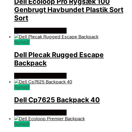
Dell Ecoloop Pro Rygsæk 100
Genbrugt Havbundet Plastik Sort
Sort
Se prisen hos ultrashop
Nyhed!
Dell Plecak Rugged Escape
Backpack
Se prisen hos ultrashop
Nyhed!
Dell Cp7625 Backpack 40
Se prisen hos ultrashop
Nyhed!