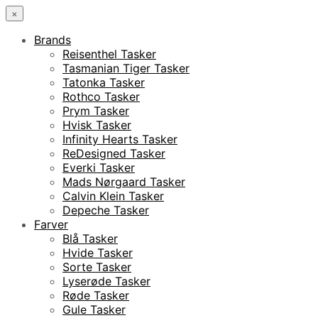
×
Brands
Reisenthel Tasker
Tasmanian Tiger Tasker
Tatonka Tasker
Rothco Tasker
Prym Tasker
Hvisk Tasker
Infinity Hearts Tasker
ReDesigned Tasker
Everki Tasker
Mads Nørgaard Tasker
Calvin Klein Tasker
Depeche Tasker
Farver
Blå Tasker
Hvide Tasker
Sorte Tasker
Lyserøde Tasker
Røde Tasker
Gule Tasker