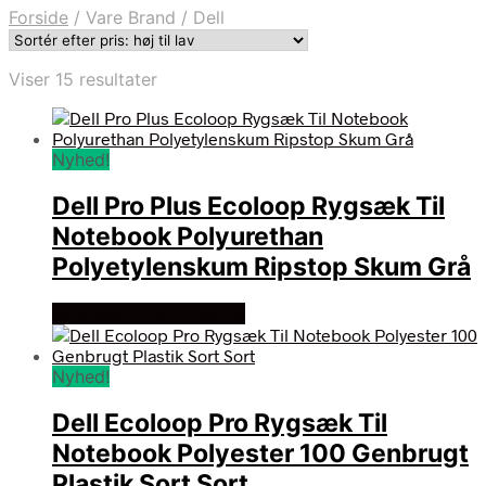
Forside
/
Vare Brand
/
Dell
Sorteret
Viser 15 resultater
efter
pris:
høj
Nyhed!
til
lav
Dell Pro Plus Ecoloop Rygsæk Til
Notebook Polyurethan
Polyetylenskum Ripstop Skum Grå
Se prisen hos ultrashop
Nyhed!
Dell Ecoloop Pro Rygsæk Til
Notebook Polyester 100 Genbrugt
Plastik Sort Sort