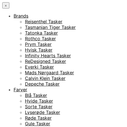
×
Brands
Reisenthel Tasker
Tasmanian Tiger Tasker
Tatonka Tasker
Rothco Tasker
Prym Tasker
Hvisk Tasker
Infinity Hearts Tasker
ReDesigned Tasker
Everki Tasker
Mads Nørgaard Tasker
Calvin Klein Tasker
Depeche Tasker
Farver
Blå Tasker
Hvide Tasker
Sorte Tasker
Lyserøde Tasker
Røde Tasker
Gule Tasker