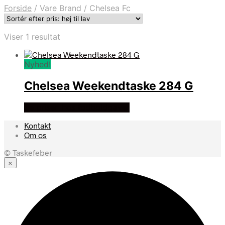
Forside
/
Vare Brand
/
Chelsea Fc
Viser 1 resultat
Nyhed!
Chelsea Weekendtaske 284 G
Se prisen hos fodboldgaver
Kontakt
Om os
© Taskefeber
×