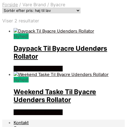
Forside
/
Vare Brand
/
Byacre
Sorteret
Viser 2 resultater
efter
pris:
Nyhed!
høj
til
Daypack Til Byacre Udendørs
lav
Rollator
Se prisen hos senior24
Nyhed!
Weekend Taske Til Byacre
Udendørs Rollator
Se prisen hos senior24
Kontakt