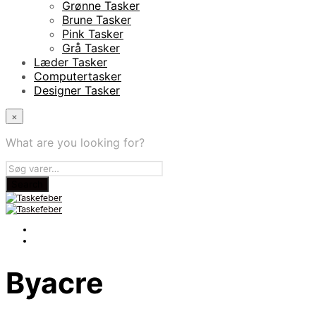
Grønne Tasker
Brune Tasker
Pink Tasker
Grå Tasker
Læder Tasker
Computertasker
Designer Tasker
×
What are you looking for?
Byacre