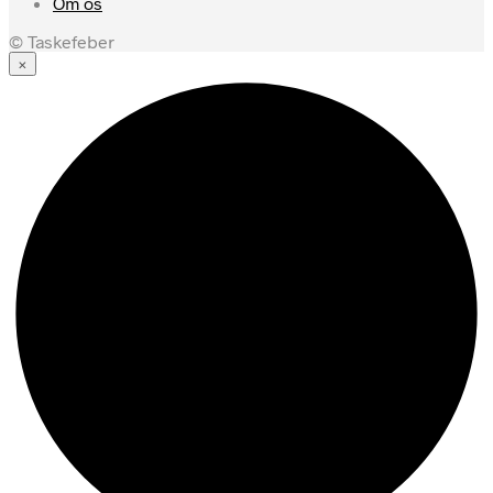
Om os
© Taskefeber
×