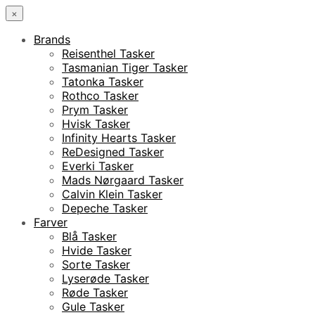
×
Brands
Reisenthel Tasker
Tasmanian Tiger Tasker
Tatonka Tasker
Rothco Tasker
Prym Tasker
Hvisk Tasker
Infinity Hearts Tasker
ReDesigned Tasker
Everki Tasker
Mads Nørgaard Tasker
Calvin Klein Tasker
Depeche Tasker
Farver
Blå Tasker
Hvide Tasker
Sorte Tasker
Lyserøde Tasker
Røde Tasker
Gule Tasker