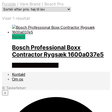
Forside
/
Vare Brand
/
Bosch Pro
Viser 1 resultat
Nyhed!
Bosch Professional Boxx
Contractor Rygsæk 1600a037e5
Se prisen hos homeshop
Kontakt
Om os
© Taskefeber
×