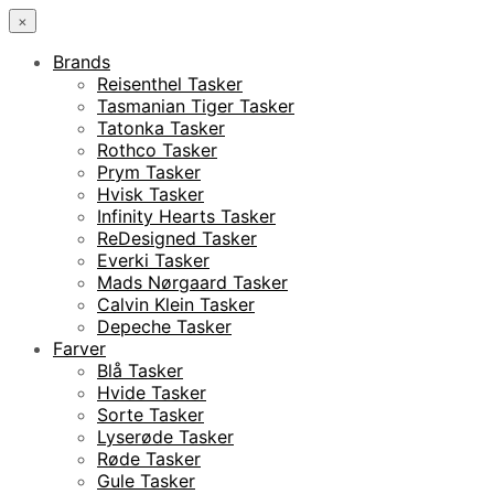
×
Brands
Reisenthel Tasker
Tasmanian Tiger Tasker
Tatonka Tasker
Rothco Tasker
Prym Tasker
Hvisk Tasker
Infinity Hearts Tasker
ReDesigned Tasker
Everki Tasker
Mads Nørgaard Tasker
Calvin Klein Tasker
Depeche Tasker
Farver
Blå Tasker
Hvide Tasker
Sorte Tasker
Lyserøde Tasker
Røde Tasker
Gule Tasker