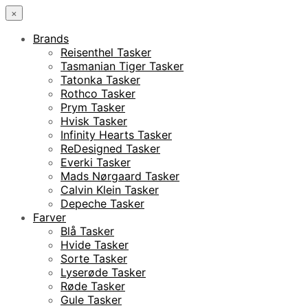
×
Brands
Reisenthel Tasker
Tasmanian Tiger Tasker
Tatonka Tasker
Rothco Tasker
Prym Tasker
Hvisk Tasker
Infinity Hearts Tasker
ReDesigned Tasker
Everki Tasker
Mads Nørgaard Tasker
Calvin Klein Tasker
Depeche Tasker
Farver
Blå Tasker
Hvide Tasker
Sorte Tasker
Lyserøde Tasker
Røde Tasker
Gule Tasker