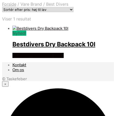
Forside
/
Vare Brand
/
Best Divers
Viser 1 resultat
Nyhed!
Bestdivers Dry Backpack 10l
Se prisen hos diving 2000
Kontakt
Om os
© Taskefeber
×