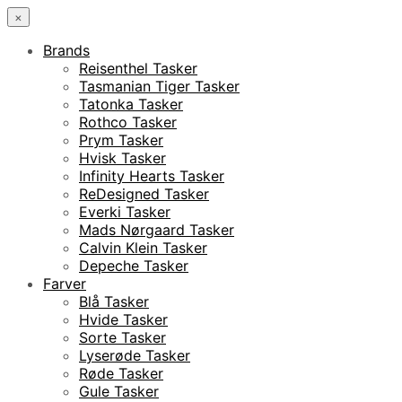
×
Brands
Reisenthel Tasker
Tasmanian Tiger Tasker
Tatonka Tasker
Rothco Tasker
Prym Tasker
Hvisk Tasker
Infinity Hearts Tasker
ReDesigned Tasker
Everki Tasker
Mads Nørgaard Tasker
Calvin Klein Tasker
Depeche Tasker
Farver
Blå Tasker
Hvide Tasker
Sorte Tasker
Lyserøde Tasker
Røde Tasker
Gule Tasker