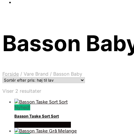
Basson Bab
Forside
/
Vare Brand
/
Basson Baby
Sorteret
Viser 2 resultater
efter
pris:
Nyhed!
høj
til
Basson Taske Sort Sort
lav
Se prisen hos kÆre bØrn