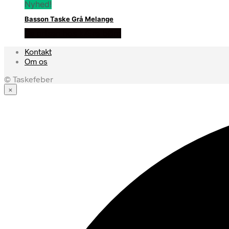
Nyhed!
Basson Taske Grå Melange
Se prisen hos kÆre bØrn
Kontakt
Om os
© Taskefeber
×