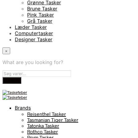
Grønne Tasker
Brune Tasker
Pink Tasker
Grå Tasker
Læder Tasker
Computertasker
Designer Tasker
×
What are you looking for?
Brands
Reisenthel Tasker
Tasmanian Tiger Tasker
Tatonka Tasker
Rothco Tasker
Prym Tasker