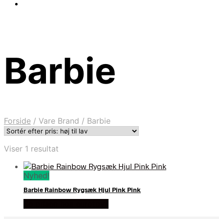
Barbie
Forside
/
Vare Brand
/
Barbie
Viser 1 resultat
Nyhed!
Barbie Rainbow Rygsæk Hjul Pink Pink
Se prisen hos eurotoys