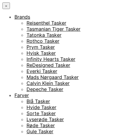
×
Brands
Reisenthel Tasker
Tasmanian Tiger Tasker
Tatonka Tasker
Rothco Tasker
Prym Tasker
Hvisk Tasker
Infinity Hearts Tasker
ReDesigned Tasker
Everki Tasker
Mads Nørgaard Tasker
Calvin Klein Tasker
Depeche Tasker
Farver
Blå Tasker
Hvide Tasker
Sorte Tasker
Lyserøde Tasker
Røde Tasker
Gule Tasker