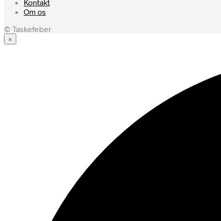
Kontakt
Om os
© Taskefeber
×