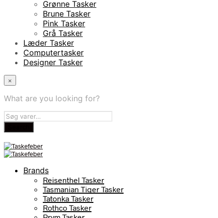
Grønne Tasker
Brune Tasker
Pink Tasker
Grå Tasker
Læder Tasker
Computertasker
Designer Tasker
×
What are you looking for?
Brands
Reisenthel Tasker
Tasmanian Tiger Tasker
Tatonka Tasker
Rothco Tasker
Prym Tasker