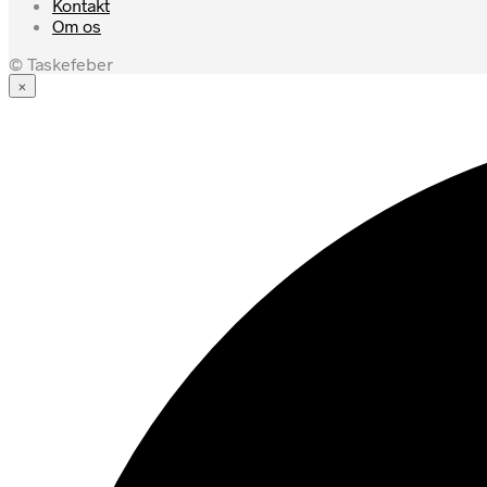
Kontakt
Om os
© Taskefeber
×