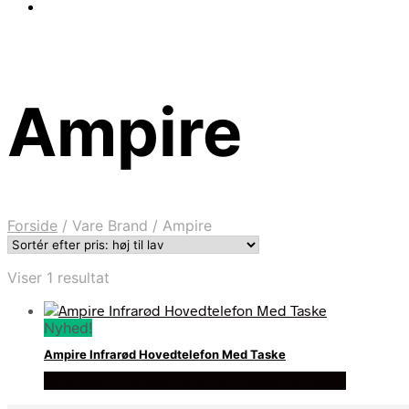
Ampire
Forside
/
Vare Brand
/
Ampire
Viser 1 resultat
Nyhed!
Ampire Infrarød Hovedtelefon Med Taske
Se prisen hos dækbutikken - dæk og fælge