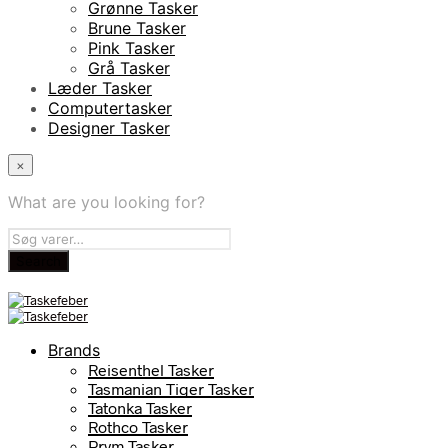
Grønne Tasker
Brune Tasker
Pink Tasker
Grå Tasker
Læder Tasker
Computertasker
Designer Tasker
×
What are you looking for?
Brands
Reisenthel Tasker
Tasmanian Tiger Tasker
Tatonka Tasker
Rothco Tasker
Prym Tasker