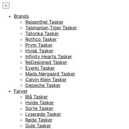
×
Brands
Reisenthel Tasker
Tasmanian Tiger Tasker
Tatonka Tasker
Rothco Tasker
Prym Tasker
Hvisk Tasker
Infinity Hearts Tasker
ReDesigned Tasker
Everki Tasker
Mads Nørgaard Tasker
Calvin Klein Tasker
Depeche Tasker
Farver
Blå Tasker
Hvide Tasker
Sorte Tasker
Lyserøde Tasker
Røde Tasker
Gule Tasker