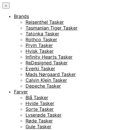
×
Brands
Reisenthel Tasker
Tasmanian Tiger Tasker
Tatonka Tasker
Rothco Tasker
Prym Tasker
Hvisk Tasker
Infinity Hearts Tasker
ReDesigned Tasker
Everki Tasker
Mads Nørgaard Tasker
Calvin Klein Tasker
Depeche Tasker
Farver
Blå Tasker
Hvide Tasker
Sorte Tasker
Lyserøde Tasker
Røde Tasker
Gule Tasker