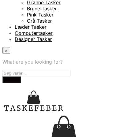
Grønne Tasker
Brune Tasker
Pink Tasker
Grå Tasker
Læder Tasker
Computertasker
Designer Tasker
×
What are you looking for?