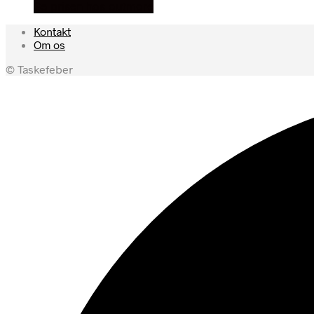
Se prisen hos outmore
Kontakt
Om os
© Taskefeber