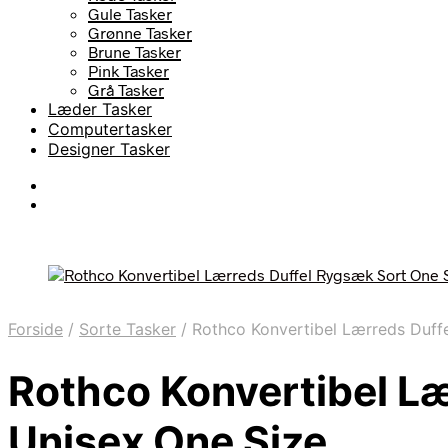
Gule Tasker
Grønne Tasker
Brune Tasker
Pink Tasker
Grå Tasker
Læder Tasker
Computertasker
Designer Tasker
Forside
/
Sorte Tasker
/
Rothco Konvertibel Lærreds Duffe
Rothco Konvertibel Læ
Unisex One Size