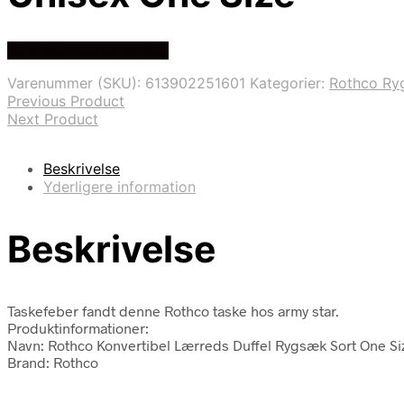
Se prisen hos army star
Varenummer (SKU):
613902251601
Kategorier:
Rothco Ry
Previous Product
Next Product
Beskrivelse
Yderligere information
Beskrivelse
Taskefeber fandt denne Rothco taske hos army star.
Produktinformationer:
Navn: Rothco Konvertibel Lærreds Duffel Rygsæk Sort One Si
Brand: Rothco