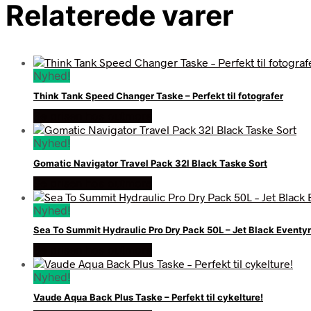
Relaterede varer
Nyhed!
Think Tank Speed Changer Taske – Perfekt til fotografer
Se prisen hos outmore
Nyhed!
Gomatic Navigator Travel Pack 32l Black Taske Sort
Se prisen hos outmore
Nyhed!
Sea To Summit Hydraulic Pro Dry Pack 50L – Jet Black Eventy
Se prisen hos outmore
Nyhed!
Vaude Aqua Back Plus Taske – Perfekt til cykelture!