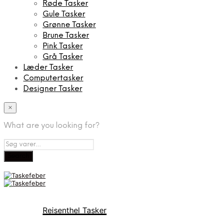
Røde Tasker
Gule Tasker
Grønne Tasker
Brune Tasker
Pink Tasker
Grå Tasker
Læder Tasker
Computertasker
Designer Tasker
×
What are you looking for?
Brands
Reisenthel Tasker