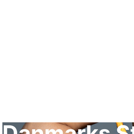
Læder Tasker
Computertasker
Designer Tasker
Danmarks St