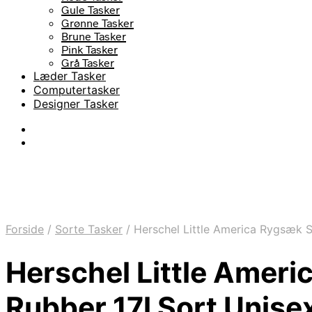
Gule Tasker
Grønne Tasker
Brune Tasker
Pink Tasker
Grå Tasker
Læder Tasker
Computertasker
Designer Tasker
Forside
/
Sorte Tasker
/
Herschel Little America Rygsæk S
Herschel Little Amer
Rubber 17l Sort Unise