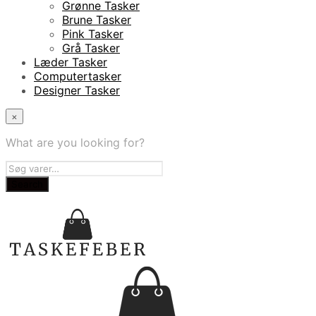
Grønne Tasker
Brune Tasker
Pink Tasker
Grå Tasker
Læder Tasker
Computertasker
Designer Tasker
×
What are you looking for?