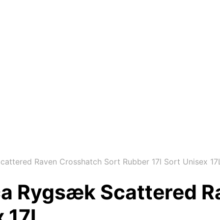
cattered Raven Crosshatch Sort Rubber 17l Sort Unisex 17
ica Rygsæk Scattered R
x 17L