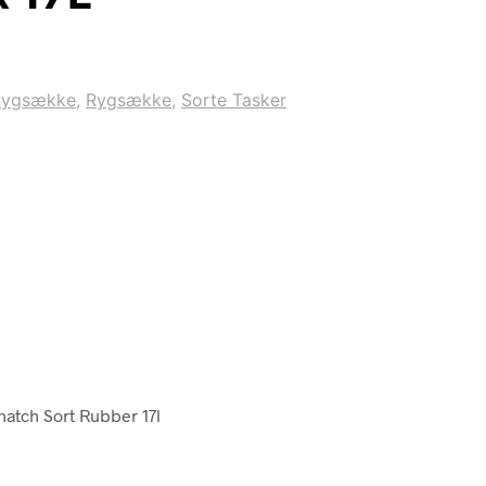
Rygsække
,
Rygsække
,
Sorte Tasker
atch Sort Rubber 17l