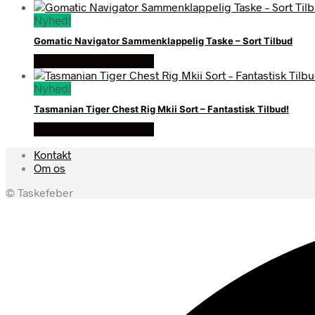
Nyhed!
Gomatic Navigator Sammenklappelig Taske – Sort Tilbud
Se prisen hos outmore
Nyhed!
Tasmanian Tiger Chest Rig Mkii Sort – Fantastisk Tilbud!
Se prisen hos outmore
Kontakt
Om os
© Taskefeber