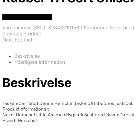
Se prisen hos justcool
Varenummer (SKU):
828432101580
Kategorier:
Herschel 
Previous Product
Next Product
Beskrivelse
Yderligere information
Beskrivelse
Taskefeber fandt denne Herschel taske på tilbudhos justcool.
Produktinformationer:
Navn: Herschel Little America Rygsæk Scattered Raven Crossh
Brand: Herschel