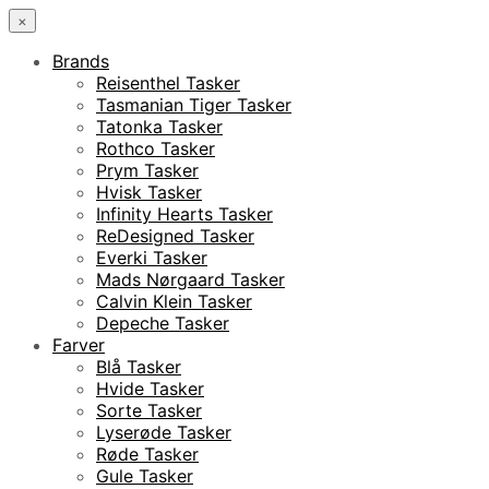
×
Brands
Reisenthel Tasker
Tasmanian Tiger Tasker
Tatonka Tasker
Rothco Tasker
Prym Tasker
Hvisk Tasker
Infinity Hearts Tasker
ReDesigned Tasker
Everki Tasker
Mads Nørgaard Tasker
Calvin Klein Tasker
Depeche Tasker
Farver
Blå Tasker
Hvide Tasker
Sorte Tasker
Lyserøde Tasker
Røde Tasker
Gule Tasker