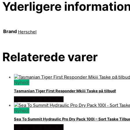
Yderligere informatio
Brand
Herschel
Relaterede varer
Nyhed!
Tasmanian Tiger First Responder Mkiii Taske på tilbud!
Se prisen hos outmore
Nyhed!
Sea To Summit Hydraulic Pro Dry Pack 100l – Sort Taske Tilbu
Se prisen hos outmore