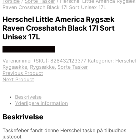
Forside
/
Sorte Tasker
/
Herschel Little America Rygsæk
Raven Crosshatch Black 17l Sort Unisex 17L
Herschel Little America Rygsæk
Raven Crosshatch Black 17l Sort
Unisex 17L
Se prisen hos justcool
Varenummer (SKU):
828432123377
Kategorier:
Herschel
Rygsække
,
Rygsække
,
Sorte Tasker
Previous Product
Next Product
Beskrivelse
Yderligere information
Beskrivelse
Taskefeber fandt denne Herschel taske på tilbudhos
justcool.