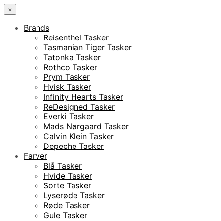
×
Brands
Reisenthel Tasker
Tasmanian Tiger Tasker
Tatonka Tasker
Rothco Tasker
Prym Tasker
Hvisk Tasker
Infinity Hearts Tasker
ReDesigned Tasker
Everki Tasker
Mads Nørgaard Tasker
Calvin Klein Tasker
Depeche Tasker
Farver
Blå Tasker
Hvide Tasker
Sorte Tasker
Lyserøde Tasker
Røde Tasker
Gule Tasker