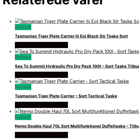
Nyhed!
Tasmanian Tiger Plate Carrier Iii Eol Black Str Taske Sort
Se prisen hos outmore
Nyhed!
Sea To Summit Hydraulic Pro Dry Pack 100l – Sort Taske Tilbu
Se prisen hos outmore
Nyhed!
Tasmanian Tiger Plate Carrier – Sort Tactical Taske
Se prisen hos outmore
Nyhed!
Nemo Double Haul 70L Sort Multifunktionel Duffeltaske – Tilb
Se prisen hos outmore