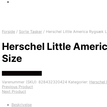
Forside
/
Sorte Tasker
/
Herschel Little America Rygsæk La
Herschel Little Ameri
Size
Se prisen hos justcool
Varenummer (SKU):
828432320424
Kategorier:
Herschel
Previous Product
Next Product
Beskrivelse