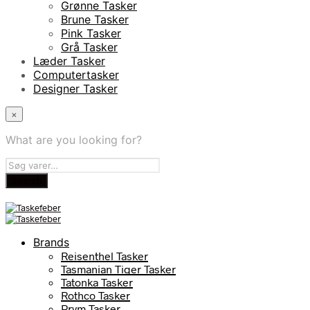
Grønne Tasker
Brune Tasker
Pink Tasker
Grå Tasker
Læder Tasker
Computertasker
Designer Tasker
×
What are you looking for?
Brands
Reisenthel Tasker
Tasmanian Tiger Tasker
Tatonka Tasker
Rothco Tasker
Prym Tasker