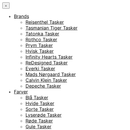
×
Brands
Reisenthel Tasker
Tasmanian Tiger Tasker
Tatonka Tasker
Rothco Tasker
Prym Tasker
Hvisk Tasker
Infinity Hearts Tasker
ReDesigned Tasker
Everki Tasker
Mads Nørgaard Tasker
Calvin Klein Tasker
Depeche Tasker
Farver
Blå Tasker
Hvide Tasker
Sorte Tasker
Lyserøde Tasker
Røde Tasker
Gule Tasker