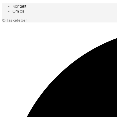
Kontakt
Om os
© Taskefeber