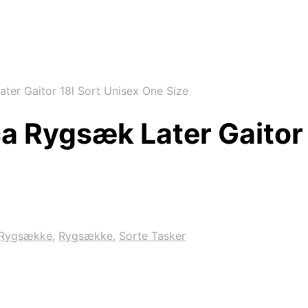
ter Gaitor 18l Sort Unisex One Size
ca Rygsæk Later Gaitor
 Rygsække
,
Rygsække
,
Sorte Tasker