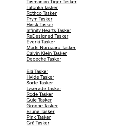
Tasmanian Tiger Tasker
Tatonka Tasker
Rothco Tasker
Prym Tasker
Hvisk Tasker
Infinity Hearts Tasker
ReDesigned Tasker
Everki Tasker
Mads Nørgaard Tasker
Calvin Klein Tasker
Depeche Tasker
Farver
Blå Tasker
Hvide Tasker
Sorte Tasker
Lyserøde Tasker
Røde Tasker
Gule Tasker
Grønne Tasker
Brune Tasker
Pink Tasker
Grå Tasker
Læder Tasker