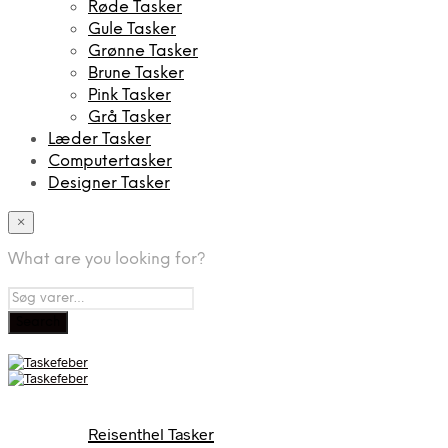
Røde Tasker
Gule Tasker
Grønne Tasker
Brune Tasker
Pink Tasker
Grå Tasker
Læder Tasker
Computertasker
Designer Tasker
×
What are you looking for?
Brands
Reisenthel Tasker