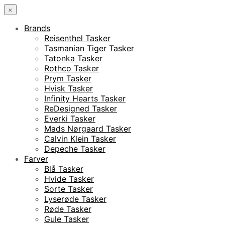
×
Brands
Reisenthel Tasker
Tasmanian Tiger Tasker
Tatonka Tasker
Rothco Tasker
Prym Tasker
Hvisk Tasker
Infinity Hearts Tasker
ReDesigned Tasker
Everki Tasker
Mads Nørgaard Tasker
Calvin Klein Tasker
Depeche Tasker
Farver
Blå Tasker
Hvide Tasker
Sorte Tasker
Lyserøde Tasker
Røde Tasker
Gule Tasker