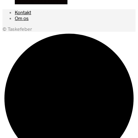
Se prisen hos outmore
Kontakt
Om os
© Taskefeber