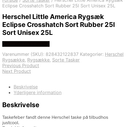
Forside
/
Sorte Tasker
/
Herschel Little America Rygsæk
Eclipse Crosshatch Sort Rubber 25l Sort Unisex 25L
Herschel Little America Rygsæk
Eclipse Crosshatch Sort Rubber 25l
Sort Unisex 25L
Se prisen hos justcool
Varenummer (SKU):
828432122837
Kategorier:
Herschel
Rygsække
,
Rygsække
,
Sorte Tasker
Previous Product
Next Product
Beskrivelse
Yderligere information
Beskrivelse
Taskefeber fandt denne Herschel taske på tilbudhos
justcool.