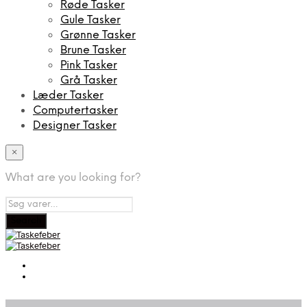
Røde Tasker
Gule Tasker
Grønne Tasker
Brune Tasker
Pink Tasker
Grå Tasker
Læder Tasker
Computertasker
Designer Tasker
×
What are you looking for?