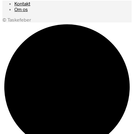
Kontakt
Om os
© Taskefeber