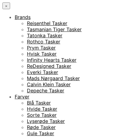
×
Brands
Reisenthel Tasker
Tasmanian Tiger Tasker
Tatonka Tasker
Rothco Tasker
Prym Tasker
Hvisk Tasker
Infinity Hearts Tasker
ReDesigned Tasker
Everki Tasker
Mads Nørgaard Tasker
Calvin Klein Tasker
Depeche Tasker
Farver
Blå Tasker
Hvide Tasker
Sorte Tasker
Lyserøde Tasker
Røde Tasker
Gule Tasker