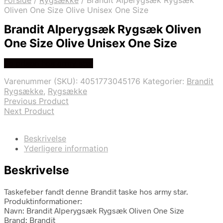
Forside
/
Rygsække
/
Brandit Alperygsæk Rygsæk
Oliven One Size Olive Unisex One Size
Brandit Alperygsæk Rygsæk Oliven
One Size Olive Unisex One Size
Se prisen hos army star
Varenummer (SKU):
4051773045176
Kategorier:
Brandit
Rygsække
,
Rygsække
Previous Product
Next Product
Beskrivelse
Yderligere information
Beskrivelse
Taskefeber fandt denne Brandit taske hos army star.
Produktinformationer:
Navn: Brandit Alperygsæk Rygsæk Oliven One Size
Brand: Brandit