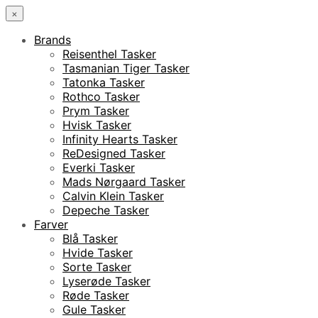
×
Brands
Reisenthel Tasker
Tasmanian Tiger Tasker
Tatonka Tasker
Rothco Tasker
Prym Tasker
Hvisk Tasker
Infinity Hearts Tasker
ReDesigned Tasker
Everki Tasker
Mads Nørgaard Tasker
Calvin Klein Tasker
Depeche Tasker
Farver
Blå Tasker
Hvide Tasker
Sorte Tasker
Lyserøde Tasker
Røde Tasker
Gule Tasker