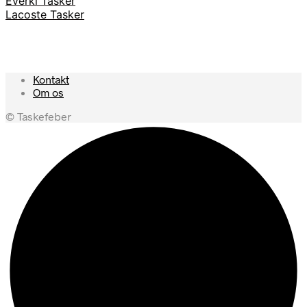
Everki Tasker
Lacoste Tasker
Kontakt
Om os
© Taskefeber