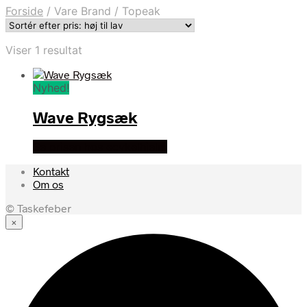
Forside
/
Vare Brand
/
Topeak
Viser 1 resultat
Nyhed!
Wave Rygsæk
Se prisen hos ecykelhjelm
Kontakt
Om os
© Taskefeber
×