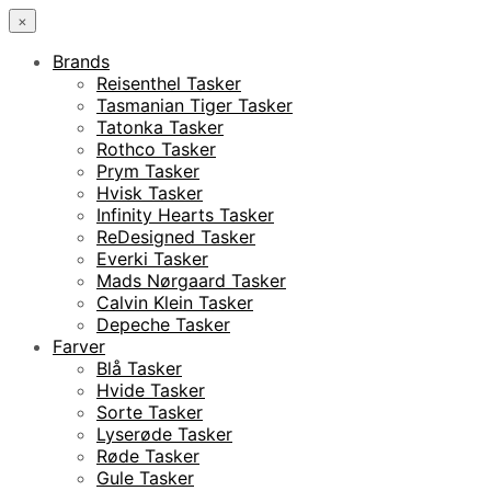
×
Brands
Reisenthel Tasker
Tasmanian Tiger Tasker
Tatonka Tasker
Rothco Tasker
Prym Tasker
Hvisk Tasker
Infinity Hearts Tasker
ReDesigned Tasker
Everki Tasker
Mads Nørgaard Tasker
Calvin Klein Tasker
Depeche Tasker
Farver
Blå Tasker
Hvide Tasker
Sorte Tasker
Lyserøde Tasker
Røde Tasker
Gule Tasker