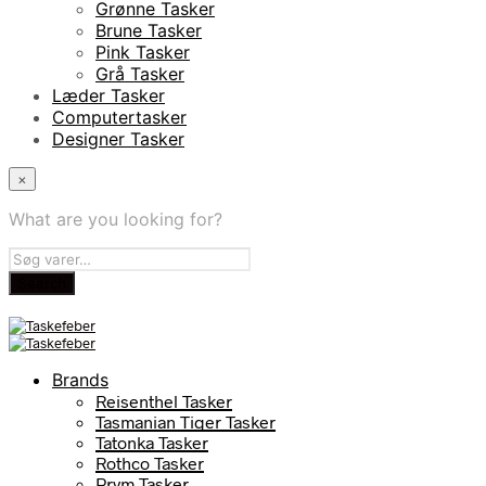
Grønne Tasker
Brune Tasker
Pink Tasker
Grå Tasker
Læder Tasker
Computertasker
Designer Tasker
×
What are you looking for?
Brands
Reisenthel Tasker
Tasmanian Tiger Tasker
Tatonka Tasker
Rothco Tasker
Prym Tasker