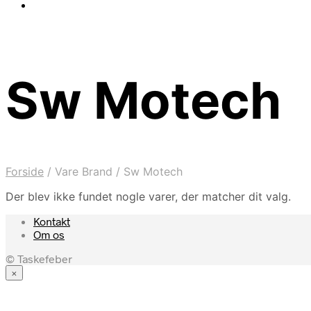
Sw Motech
Forside
/
Vare Brand
/
Sw Motech
Der blev ikke fundet nogle varer, der matcher dit valg.
Kontakt
Om os
© Taskefeber
×