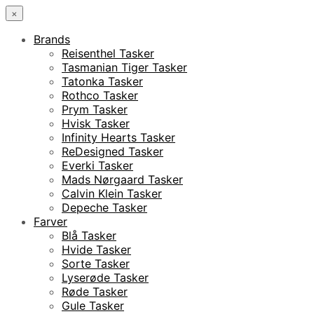
×
Brands
Reisenthel Tasker
Tasmanian Tiger Tasker
Tatonka Tasker
Rothco Tasker
Prym Tasker
Hvisk Tasker
Infinity Hearts Tasker
ReDesigned Tasker
Everki Tasker
Mads Nørgaard Tasker
Calvin Klein Tasker
Depeche Tasker
Farver
Blå Tasker
Hvide Tasker
Sorte Tasker
Lyserøde Tasker
Røde Tasker
Gule Tasker