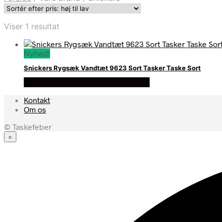
Viser 1 resultat
Nyhed!
Snickers Rygsæk Vandtæt 9623 Sort Tasker Taske Sort
Se prisen hos sikkerhedsgiganten
Kontakt
Om os
© Taskefeber
×