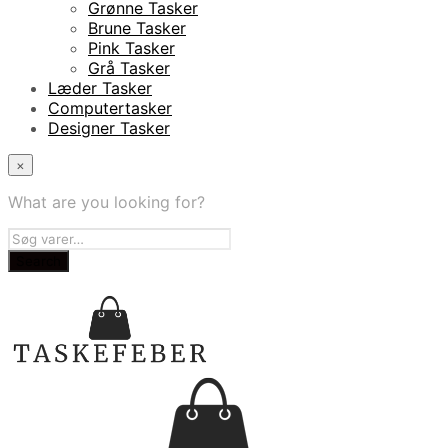
Grønne Tasker
Brune Tasker
Pink Tasker
Grå Tasker
Læder Tasker
Computertasker
Designer Tasker
×
What are you looking for?