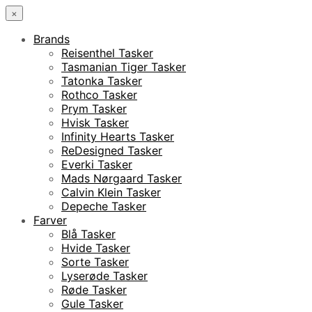
×
Brands
Reisenthel Tasker
Tasmanian Tiger Tasker
Tatonka Tasker
Rothco Tasker
Prym Tasker
Hvisk Tasker
Infinity Hearts Tasker
ReDesigned Tasker
Everki Tasker
Mads Nørgaard Tasker
Calvin Klein Tasker
Depeche Tasker
Farver
Blå Tasker
Hvide Tasker
Sorte Tasker
Lyserøde Tasker
Røde Tasker
Gule Tasker