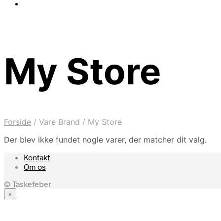
My Store
Forside
/
Vare Brand
/
My Store
Der blev ikke fundet nogle varer, der matcher dit valg.
Kontakt
Om os
© Taskefeber
×