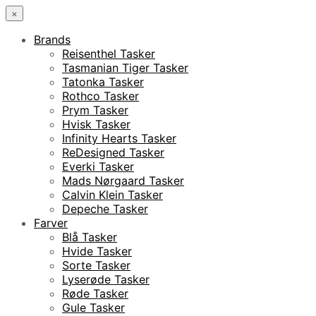
×
Brands
Reisenthel Tasker
Tasmanian Tiger Tasker
Tatonka Tasker
Rothco Tasker
Prym Tasker
Hvisk Tasker
Infinity Hearts Tasker
ReDesigned Tasker
Everki Tasker
Mads Nørgaard Tasker
Calvin Klein Tasker
Depeche Tasker
Farver
Blå Tasker
Hvide Tasker
Sorte Tasker
Lyserøde Tasker
Røde Tasker
Gule Tasker