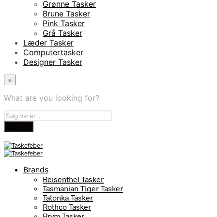
Grønne Tasker
Brune Tasker
Pink Tasker
Grå Tasker
Læder Tasker
Computertasker
Designer Tasker
×
What are you looking for?
Brands
Reisenthel Tasker
Tasmanian Tiger Tasker
Tatonka Tasker
Rothco Tasker
Prym Tasker