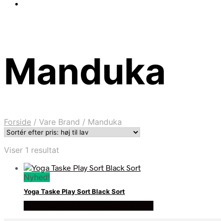
Manduka
Forside
/
Vare Brand
/
Manduka
Viser 1 resultat
Nyhed!
Yoga Taske Play Sort Black Sort
Se prisen hos den intelligente krop