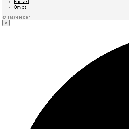
Kontakt
Om os
© Taskefeber
×