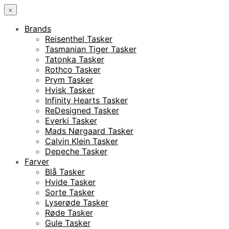
×
Brands
Reisenthel Tasker
Tasmanian Tiger Tasker
Tatonka Tasker
Rothco Tasker
Prym Tasker
Hvisk Tasker
Infinity Hearts Tasker
ReDesigned Tasker
Everki Tasker
Mads Nørgaard Tasker
Calvin Klein Tasker
Depeche Tasker
Farver
Blå Tasker
Hvide Tasker
Sorte Tasker
Lyserøde Tasker
Røde Tasker
Gule Tasker