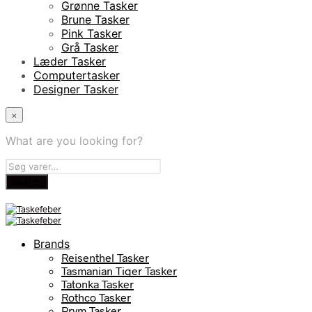
Grønne Tasker
Brune Tasker
Pink Tasker
Grå Tasker
Læder Tasker
Computertasker
Designer Tasker
×
What are you looking for?
Brands
Reisenthel Tasker
Tasmanian Tiger Tasker
Tatonka Tasker
Rothco Tasker
Prym Tasker