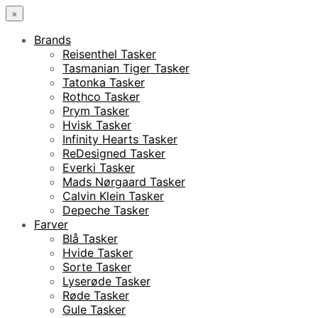
×
Brands
Reisenthel Tasker
Tasmanian Tiger Tasker
Tatonka Tasker
Rothco Tasker
Prym Tasker
Hvisk Tasker
Infinity Hearts Tasker
ReDesigned Tasker
Everki Tasker
Mads Nørgaard Tasker
Calvin Klein Tasker
Depeche Tasker
Farver
Blå Tasker
Hvide Tasker
Sorte Tasker
Lyserøde Tasker
Røde Tasker
Gule Tasker