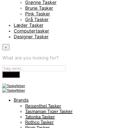
Grønne Tasker
Brune Tasker
Pink Tasker
Grå Tasker
Læder Tasker
Computertasker
Designer Tasker
×
What are you looking for?
Brands
Reisenthel Tasker
Tasmanian Tiger Tasker
Tatonka Tasker
Rothco Tasker
Prym Tasker