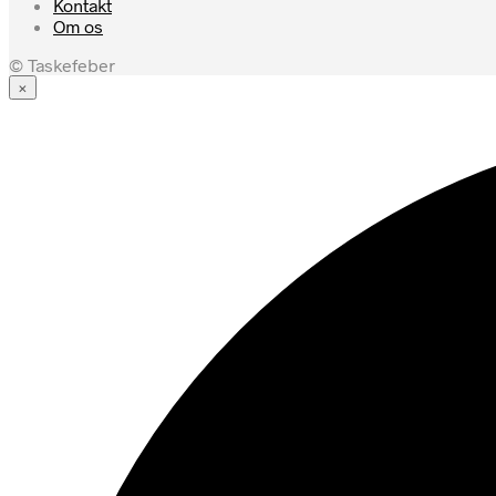
Kontakt
Om os
© Taskefeber
×