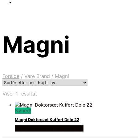
Magni
Forside
/
Vare Brand
/
Magni
Viser 1 resultat
Nyhed!
Magni Doktorsæt Kuffert Dele 22
Se prisen hos minegenverden