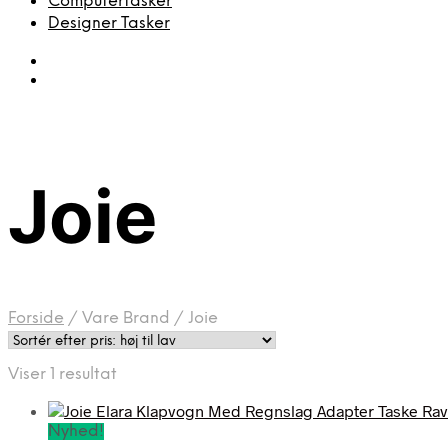
Computertasker
Designer Tasker
Joie
Forside
/
Vare Brand
/
Joie
Viser 1 resultat
Nyhed!