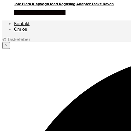
Joie Elara Klapvogn Med Regnslag Adapter Taske Raven
Se prisen hos babysam
Kontakt
Om os
© Taskefeber
×