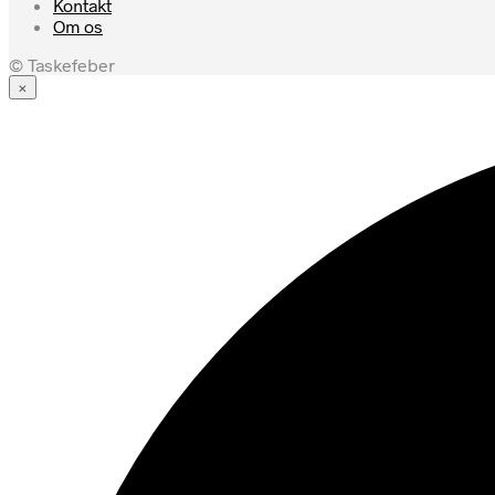
Kontakt
Om os
© Taskefeber
×