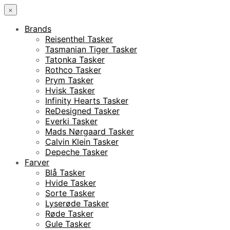
×
Brands
Reisenthel Tasker
Tasmanian Tiger Tasker
Tatonka Tasker
Rothco Tasker
Prym Tasker
Hvisk Tasker
Infinity Hearts Tasker
ReDesigned Tasker
Everki Tasker
Mads Nørgaard Tasker
Calvin Klein Tasker
Depeche Tasker
Farver
Blå Tasker
Hvide Tasker
Sorte Tasker
Lyserøde Tasker
Røde Tasker
Gule Tasker