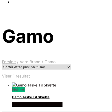
Gamo
Forside
/
Vare Brand
/
Gamo
Viser 1 resultat
Nyhed!
Gamo Taske Til Skæfte
Se prisen hos hunterspoint