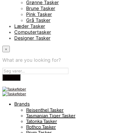
Grønne Tasker
Brune Tasker
Pink Tasker
Grå Tasker
Læder Tasker
Computertasker
Designer Tasker
×
What are you looking for?
Brands
Reisenthel Tasker
Tasmanian Tiger Tasker
Tatonka Tasker
Rothco Tasker
Prym Tasker