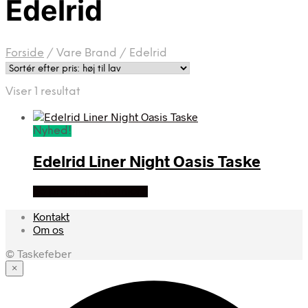
Edelrid
Forside
/
Vare Brand
/
Edelrid
Viser 1 resultat
Nyhed!
Edelrid Liner Night Oasis Taske
Se prisen hos outmore
Kontakt
Om os
© Taskefeber
×