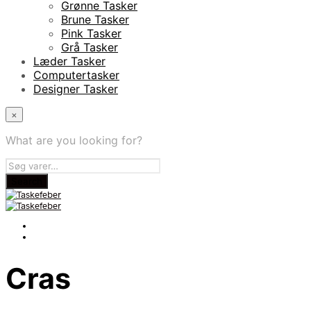
Grønne Tasker
Brune Tasker
Pink Tasker
Grå Tasker
Læder Tasker
Computertasker
Designer Tasker
×
What are you looking for?
Cras