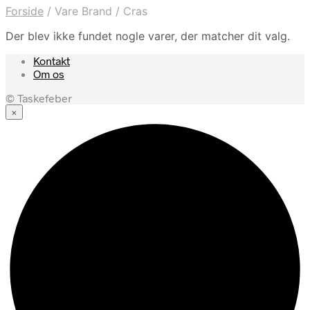
Forside
/
Vare Brand
/
Cras
Der blev ikke fundet nogle varer, der matcher dit valg.
Kontakt
Om os
© Taskefeber
×