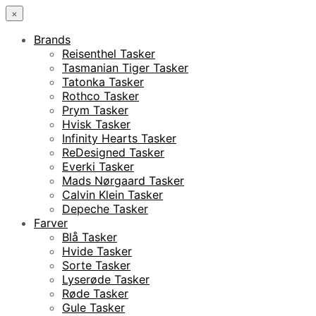
×
Brands
Reisenthel Tasker
Tasmanian Tiger Tasker
Tatonka Tasker
Rothco Tasker
Prym Tasker
Hvisk Tasker
Infinity Hearts Tasker
ReDesigned Tasker
Everki Tasker
Mads Nørgaard Tasker
Calvin Klein Tasker
Depeche Tasker
Farver
Blå Tasker
Hvide Tasker
Sorte Tasker
Lyserøde Tasker
Røde Tasker
Gule Tasker