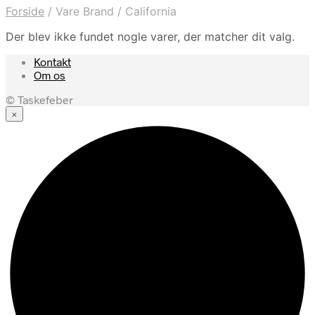
Forside
/
Vare Brand
/
California
Der blev ikke fundet nogle varer, der matcher dit valg.
Kontakt
Om os
© Taskefeber
×