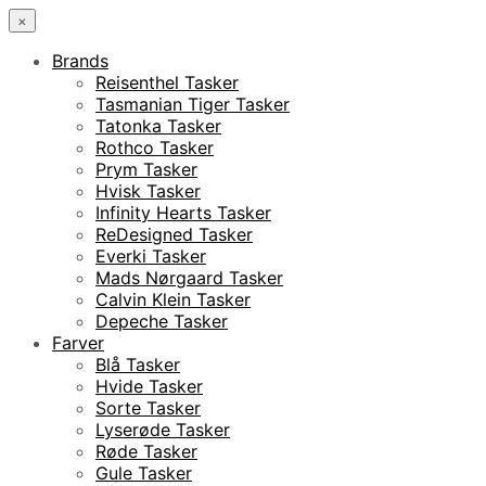
×
Brands
Reisenthel Tasker
Tasmanian Tiger Tasker
Tatonka Tasker
Rothco Tasker
Prym Tasker
Hvisk Tasker
Infinity Hearts Tasker
ReDesigned Tasker
Everki Tasker
Mads Nørgaard Tasker
Calvin Klein Tasker
Depeche Tasker
Farver
Blå Tasker
Hvide Tasker
Sorte Tasker
Lyserøde Tasker
Røde Tasker
Gule Tasker