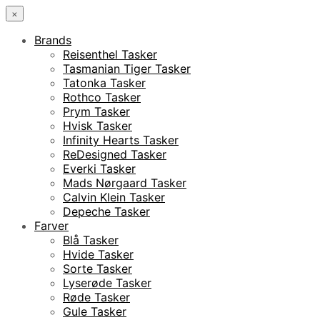
×
Brands
Reisenthel Tasker
Tasmanian Tiger Tasker
Tatonka Tasker
Rothco Tasker
Prym Tasker
Hvisk Tasker
Infinity Hearts Tasker
ReDesigned Tasker
Everki Tasker
Mads Nørgaard Tasker
Calvin Klein Tasker
Depeche Tasker
Farver
Blå Tasker
Hvide Tasker
Sorte Tasker
Lyserøde Tasker
Røde Tasker
Gule Tasker