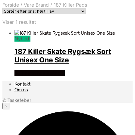
Forside
/
Vare Brand
/
187 Killer Pads
Viser 1 resultat
Nyhed!
187 Killer Skate Rygsæk Sort
Unisex One Size
Se prisen hos justcool
Kontakt
Om os
© Taskefeber
×